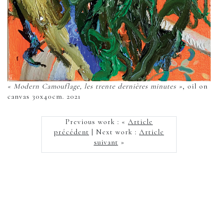
« Modern Camouflage, les trente dernières minutes »
, oil on
canvas 30x40cm. 2021
Previous work : «
Article
précédent
| Next work :
Article
suivant
»