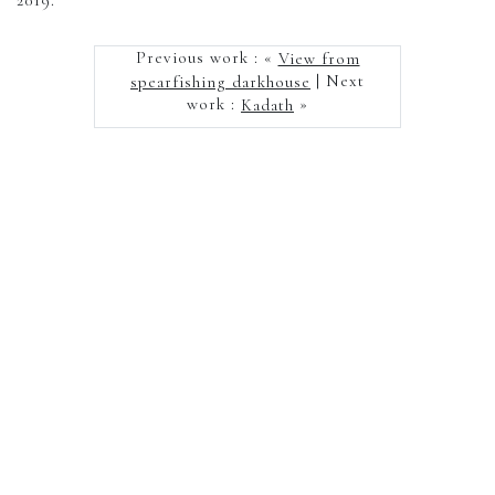
2019.
Previous work : «
View from
spearfishing darkhouse
| Next
work :
Kadath
»