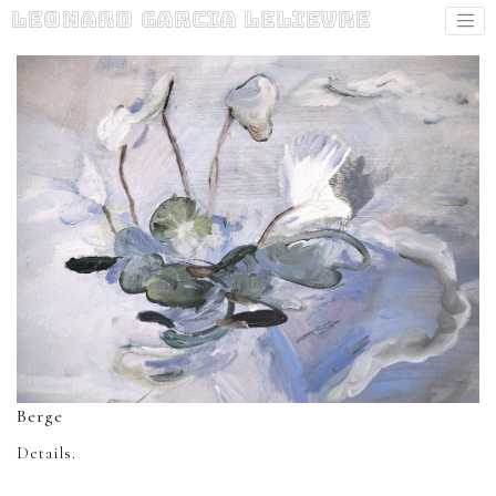
Leonard Garcia Lelievre
Berge
Details.