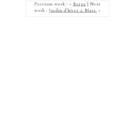
Previous work : «
Berge
| Next
work :
Jardin d’hiver 2. Mars.
»